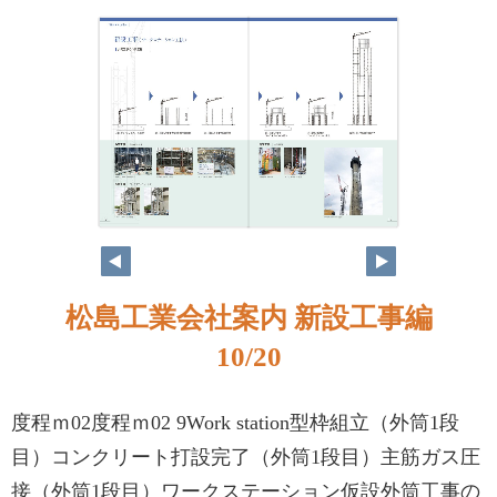
松島工業会社案内 新設工事編
10/20
度程ｍ02度程ｍ02 9Work station型枠組立（外筒1段
目）コンクリート打設完了（外筒1段目）主筋ガス圧
接（外筒1段目）ワークステーション仮設外筒工事の