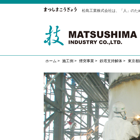
松島工業株式会社は、「人」のた
ホーム
>
施工例
>
煙突事業
>
鉄塔支持解体
>
東京都